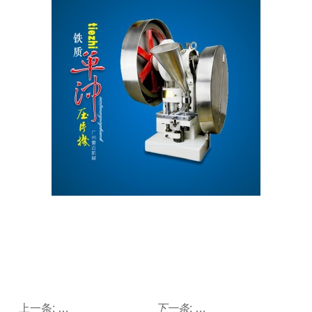
上一条:
延长中药茄子APP下载中药材切片保鲜期的方法
下一条
:
茄子APP下载的使用要