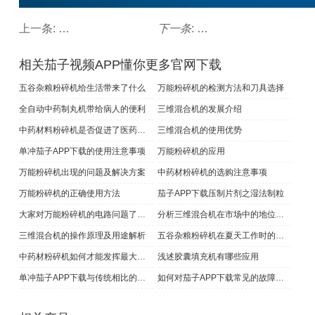
上一条:
万能粉碎机的正确使用方法
下一条
:
三维混合机的使用有哪
相关茄子视频APP懂你更多官网下载
五谷杂粮粉碎机给生活带来了什么
万能粉碎机的检测方法和刀具选择
全自动中药制丸机带给病人的便利
三维混合机的发展介绍
中药材料粉碎机是否促进了医药的发展
三维混合机的使用优势
单冲茄子APP下载​的使用注意事项
万能粉碎机的应用
万能粉碎机出现的问题及解决方案
中药材粉碎机的选购注意事项
万能粉碎机的正确使用方法
茄子APP下载压制片剂之湿法制粒
大家对万能粉碎机的电路问题了解多少
分析三维混合机在市场中的地位如何
三维混合机的操作原理及用途解析
五谷杂粮粉碎机在夏天工作时的注意事项
中药材粉碎机如何才能发挥最大的作用
浅述胶囊填充机有哪些应用
单冲茄子APP下载与传统相比的优势有哪些
如何对茄子APP下载常见的故障进行处理