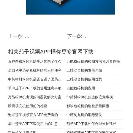
上一条:
胶囊填充机使用前的检查
下一条
:
茄子APP下载的科学使
相关茄子视频APP懂你更多官网下载
五谷杂粮粉碎机给生活带来了什么
万能粉碎机的检测方法和刀具选择
全自动中药制丸机带给病人的便利
三维混合机的发展介绍
中药材料粉碎机是否促进了医药的发展
三维混合机的使用优势
单冲茄子APP下载​的使用注意事项
万能粉碎机的应用
万能粉碎机出现的问题及解决方案
中药材粉碎机的选购注意事项
胶囊填充机使用前的检查
影响造粒机的造粒质量因素
泡罩茄子视频官方APP免费看的特点和基本维护
中药制丸机的消毒清洗
单冲茄子APP下载使用中的注意事项
茄子APP下载如何合理维护延长使用时间
造粒机的故障原因
旋转式茄子APP下载的安装方式