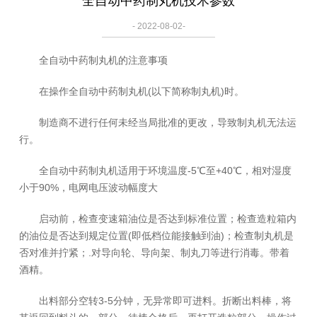
全自动中药制丸机技术参数
- 2022-08-02-
全自动中药制丸机的注意事项
在操作全自动中药制丸机(以下简称制丸机)时。
制造商不进行任何未经当局批准的更改，导致制丸机无法运
行。
全自动中药制丸机适用于环境温度-5℃至+40℃，相对湿度
小于90%，电网电压波动幅度大
启动前，检查变速箱油位是否达到标准位置；检查造粒箱内
的油位是否达到规定位置(即低档位能接触到油)；检查制丸机是
否对准并拧紧；.对导向轮、导向架、制丸刀等进行消毒。带着
酒精。
出料部分空转3-5分钟，无异常即可进料。折断出料棒，将