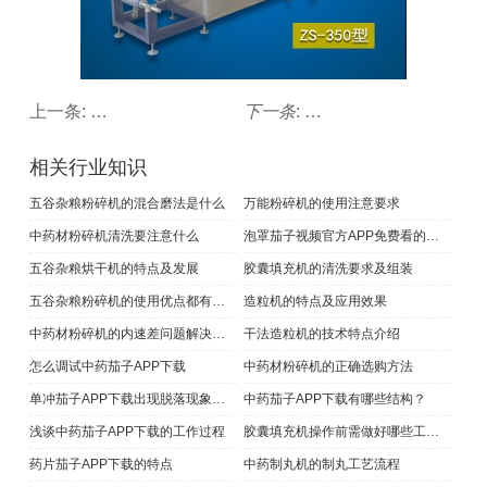
上一条:
怎么调试中药茄子APP下载
下一条
:
单冲茄子APP下载在分
相关行业知识
五谷杂粮粉碎机的混合磨法是什么
万能粉碎机的使用注意要求
中药材粉碎机清洗要注意什么
泡罩茄子视频官方APP免费看的特点
五谷杂粮烘干机的特点及发展
胶囊填充机的清洗要求及组装
五谷杂粮粉碎机的使用优点都有哪些
造粒机的特点及应用效果
中药材粉碎机的内速差问题解决方案及安装要求
干法造粒机的技术特点介绍
怎么调试中药茄子APP下载
中药材粉碎机的正确选购方法
单冲茄子APP下载出现脱落现象怎么办
中药茄子APP下载有哪些结构？
浅谈中药茄子APP下载的工作过程
胶囊填充机操作前需做好哪些工作？
药片茄子APP下载的特点
中药制丸机的制丸工艺流程