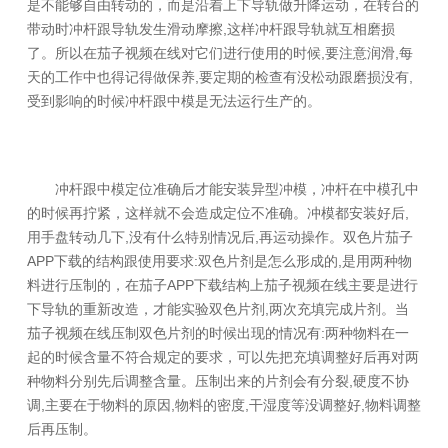
是不能够自由转动的，而是沿着上下导轨做升降运动，在转台的
带动时冲杆跟导轨发生滑动摩擦,这样冲杆跟导轨就互相磨损
了。所以在茄子视频在线对它们进行使用的时候,要注意润滑,每
天的工作中也得记得做保养,要定期的检查有没松动跟磨损没有,
受到影响的时候冲杆跟中模是无法运行生产的。
冲杆跟中模定位准确后才能安装异型冲模，冲杆在中模孔中
的时候再拧紧，这样就不会造成定位不准确。冲模都安装好后,
用手盘转动几下,没有什么特别情况后,再运动操作。双色片茄子
APP下载的结构跟使用要求:双色片剂是怎么形成的,是用两种物
料进行压制的，在茄子APP下载结构上茄子视频在线主要是进行
下导轨的重新改造，才能实验双色片剂,两次充填完成片剂。当
茄子视频在线压制双色片剂的时候出现的情况有:两种物料在一
起的时候含量不符合规定的要求，可以先把充填调整好后再对两
种物料分别先后调整含量。压制出来的片剂会有分裂,硬度不协
调,主要在于物料的原因,物料的密度,干湿度等没调整好,物料调整
后再压制。