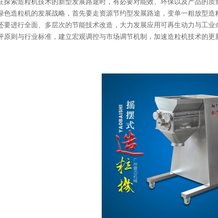
，在探索造粒机技术的新型发展路途时，有必要对能效、环保以及产品的质量进行
色造粒机的发展战略，首先要走资源节约型发展路途，变单一粗放型造粒机
，还要进行全面、多层次的节能技术改造，大力发展应用可再生动力与工业余
原则与行业标准，建立宏观调控与市场调节机制，加速造粒机技术的更新换代