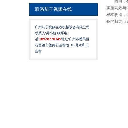
因而
实施高效与绿
联系茄子视频在线
根本改造
备的归纳点评
广州茄子视频在线机械设备有限公司
联系人:吴小姐 联系电
话:
18928770345
地址:广州市番禺区
石基镇市莲路石基村段181号永和工
业村